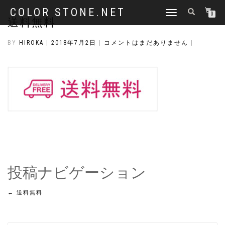
COLOR STONE.NET
ナ
0
送料無料
ビ
ゲ
ー
BY
HIROKA
|
2018年7月2日
|
コメントはまだありません
|
シ
ョ
ン
を
切
り
替
え
投稿ナビゲーション
←
送料無料