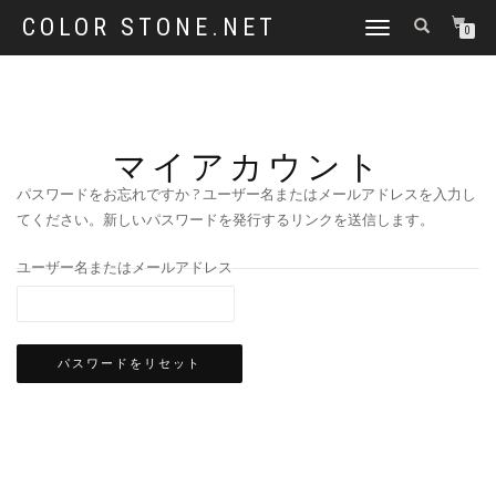
COLOR STONE.NET
ナ
0
ビ
ゲ
ー
シ
ョ
マイアカウント
ン
を
パスワードをお忘れですか ? ユーザー名またはメールアドレスを入力し
切
てください。新しいパスワードを発行するリンクを送信します。
り
替
え
ユーザー名またはメールアドレス
パスワードをリセット